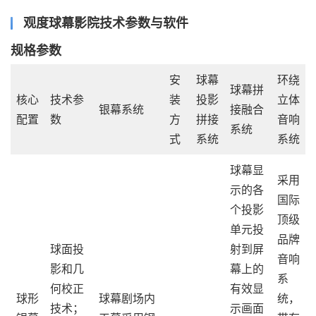
观度球幕影院技术参数与软件
规格参数
安
球幕
环绕
球幕拼
核心
技术参
装
投影
立体
银幕系统
接融合
配置
数
方
拼接
音响
系统
式
系统
系统
球幕显
采用
示的各
国际
个投影
顶级
单元投
品牌
球面投
射到屏
音响
影和几
幕上的
系
何校正
有效显
球形
球幕剧场内
统，
技术；
示画面