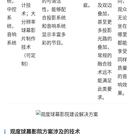
统，
的可清洁
同，
计技
疵。
及双边
中控
性，能够配
观众
术；大
叠加，
系
合投影系统
无论
分辨率
甚至更
统，
和音响系统
坐在
球幕影
多投影
音响
显示丰富多
哪里
片制作
光路的
系统
彩的节目。
都能
技术
叠加，
享受
（可定
常规的
同样
制）
融合技
质量
术远不
的音
能满足
响效
此类要
果。
求。
观度球幕影院方案涉及的技术