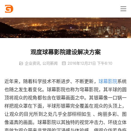
观度球幕影院建设解决方案
企业资讯
,
公司新闻
2016年12月21日 下午6:10
近年来，随着科学技术不断进步、不断更新，
球幕影院
系统
也随之发生着变化。球幕影院也称为穹幕影院，其半球的圆
顶将观众的视角都包含在银幕画面之中。其银幕像一口锅一
样把观众罩在下面，半球形银幕完全覆盖在观众的头顶上，
让观众的目光所到之处几乎全部栩栩如生 、绚丽多彩、图
像逼真的画面。球幕影院以其独特的视觉冲击力、环绕立体
声效为观众带来非常强的沉浸感与体验感，使观众仿若身临