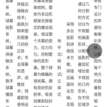
银幕
天幕采用钢
带有
拼接边
通过几
系
架结构，整
专门
缘融合
何分割
统，
体为多边形
设计
技术；
的方式
球幕
框架无焊接
的声
超高分
采用
切分为
投影
式的螺丝组
源均
辨率图
多台
不规整
系
装，保证整
衡喇
形图像
投影
的画面
统，
个天幕的受
地
叭系
几何校
机拼
形状，
球幕
力、拉力均
平
统，
正技
接技
以相邻
拼接
匀，控制整
式/
让影
术；专
术方
投影的
融合
体的变形
倾
院内
业球幕
案，
叠加区
系
量。整个球
斜
每个
的透
拼接
域也是
统，
幕为精确的
式/
地方
声、成
后画
不规划
数字
球状幕。拥
立
的音
像技
面完
的几何
球幕
有良好的反
体
量和
术；球
全无
形状，
播放
射率、吸音
式
音质
幕影院
缝，
在不同
系
效果和较好
相
音响设
无瑕
区域涉