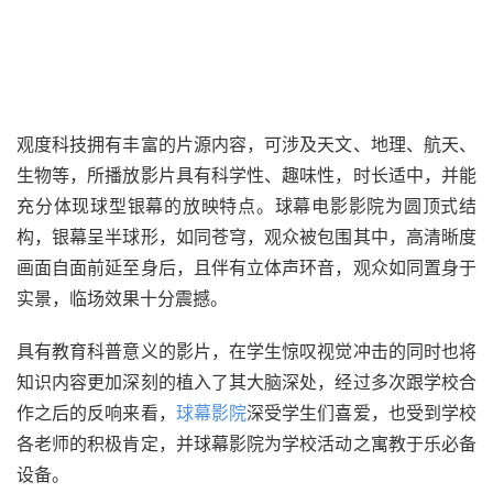
观度科技拥有丰富的片源内容，可涉及天文、地理、航天、
生物等，所播放影片具有科学性、趣味性，时长适中，并能
充分体现球型银幕的放映特点。球幕电影影院为圆顶式结
构，银幕呈半球形，如同苍穹，观众被包围其中，高清晰度
画面自面前延至身后，且伴有立体声环音，观众如同置身于
实景，临场效果十分震撼。
具有教育科普意义的影片，在学生惊叹视觉冲击的同时也将
知识内容更加深刻的植入了其大脑深处，经过多次跟学校合
作之后的反响来看，
球幕影院
深受学生们喜爱，也受到学校
各老师的积极肯定，并球幕影院为学校活动之寓教于乐必备
设备。