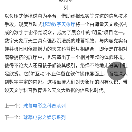
以负压式便携球幕为平台，借助虚拟现实等先进的信息技术
手段，观度互动式
移动数字天象厅
将一个由海量天文数据构
成的数字宇宙带给观众，成为了展会中的“明星”项目之一。
数字天象厅天生具有强烈沉浸感的球幕视效，与内容充实有
趣并极具图像震撼力的天文科普影片相结合，即便是在相对
嘈杂拥挤的展厅中，也营造出了一个相对完整的体验环境，
使得不论大人还是孩子都被其吸引，络绎不绝地走进其中驻
足欣赏。它的“互动”不止停留在软件操作层面上，而是深入
到数字宇宙的内部。这将颠覆人们对天象厅的固有认识，带
领天文学科普教育进入天文大数据的信息化时代。
上一个：
球幕电影之科普系列
下一个：
球幕电影之娱乐系列