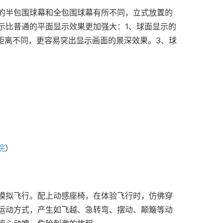
的半包围球幕和全包围球幕有所不同，立式放置的
示比普通的平面显示效果更加强大：1、球面显示的
距离不同，更容易突出显示画面的景深效果。3、球
院
）
模拟飞行。配上动感座椅，在体验飞行时，仿佛穿
运动方式，产生如飞越、急转弯、摆动、颠簸等动