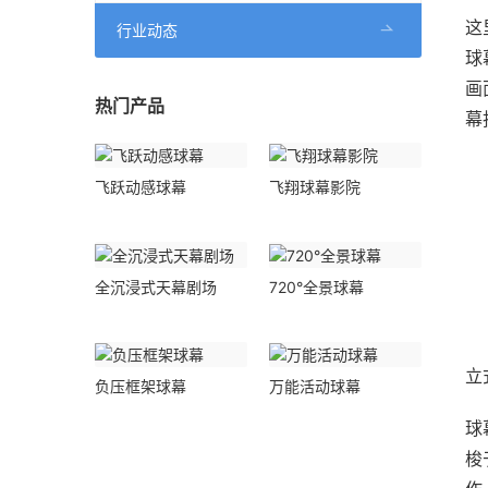
这
行业动态
球
画
热门产品
幕
飞跃动感球幕
飞翔球幕影院
全沉浸式天幕剧场
720°全景球幕
立
负压框架球幕
万能活动球幕
球
梭