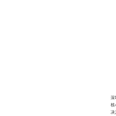
深
核
决