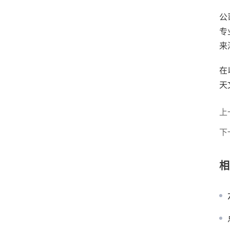
公
专
来
在
天
上
下
相