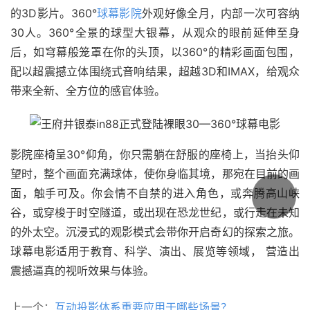
的3D影片。360°
球幕影院
外观好像全月，内部一次可容纳
30人。360°全景的球型大银幕，从观众的眼前延伸至身
后，如穹幕般笼罩在你的头顶，以360°的精彩画面包围，
配以超震撼立体围绕式音响结果，超越3D和IMAX，给观众
带来全新、全方位的感官体验。
影院座椅呈30°仰角，你只需躺在舒服的座椅上，当抬头仰
望时，整个画面充满球体，使你身临其境，那宛在目前的画
面，触手可及。你会情不自禁的进入角色，或奔腾高山峡
谷，或穿梭于时空隧道，或出现在恐龙世纪，或行走在未知
的外太空。沉浸式的观影模式会带你开启奇幻的探索之旅。
球幕电影适用于教育、科学、演出、展览等领域， 营造出
震撼逼真的视听效果与体验。
上一个：
互动投影体系重要应用于哪些场景？