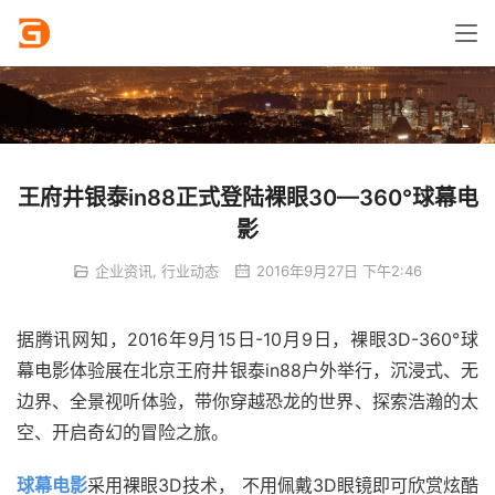
王府井银泰in88正式登陆裸眼30—360°球幕电
影
企业资讯
,
行业动态
2016年9月27日 下午2:46
据腾讯网知，2016年9月15日-10月9日，裸眼3D-360°球
幕电影体验展在北京王府井银泰in88户外举行，沉浸式、无
边界、全景视听体验，带你穿越恐龙的世界、探索浩瀚的太
空、开启奇幻的冒险之旅。
球幕电影
采用裸眼3D技术， 不用佩戴3D眼镜即可欣赏炫酷