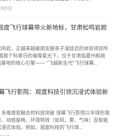
2月5日
！观度飞行球幕带火新地标，甘肃松鸣岩掀
松鸣岩，正越来越被朋友圈亲子溜娃式的体验项目所
在全国首个科普日的璀璨星光下，位于甘肃临夏州和政
地的核心引擎—— “飞越新生代”飞行球幕...
幕飞行影院：观度科技引领沉浸式体验新
：多维感官融合的科技突破 球幕飞行影院以半球形银
影、动感座椅、环境特效（如风、雾、气味）及智能
浸式体验。例如，观度科技的飞行球...