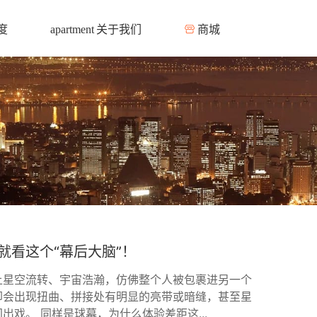
度
关于我们
商城
apartment
就看这个“幕后大脑”！
上星空流转、宇宙浩瀚，仿佛整个人被包裹进另一个
却会出现扭曲、拼接处有明显的亮带或暗缝，甚至星
出戏。 同样是球幕，为什么体验差距这...