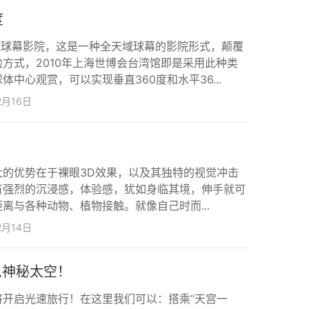
度
球球幕影院，这是一种全天域球幕的影院形式，颠覆
方式，2010年上海世博会台湾馆即是采用此种类
中心观赏，可以实现垂直360度和水平36...
2月16日
大的优势在于裸眼3D效果，以及其独特的视觉冲击
有强烈的沉浸感，体验感，犹如身临其境，伸手就可
离与各种动物、植物接触。就像自己时而...
2月14日
么神秘太空！
将开启光速旅行！在这里我们可以：搭乘“天宫一