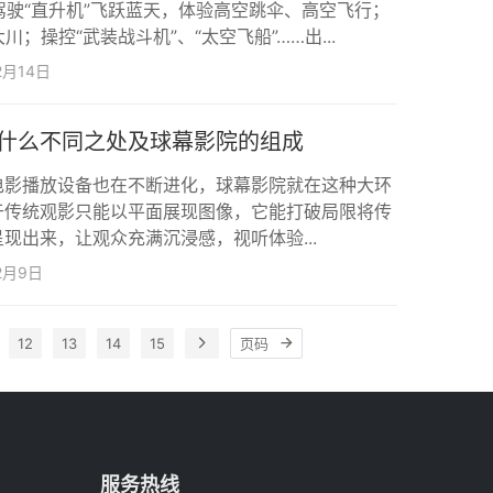
；驾驶“直升机”飞跃蓝天，体验高空跳伞、高空飞行；
川；操控“武装战斗机”、“太空飞船”……出...
2月14日
什么不同之处及球幕影院的组成
电影播放设备也在不断进化，球幕影院就在这种大环
于传统观影只能以平面展现图像，它能打破局限将传
现出来，让观众充满沉浸感，视听体验...
2月9日
12
13
14
15
服务热线