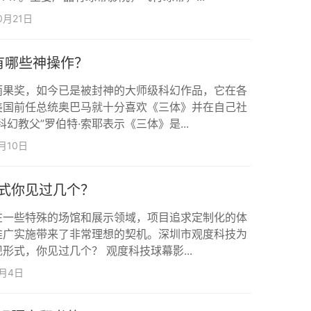
0月21日
还有哪些神操作？
雨果奖，如今已是被封神的大师级科幻作品，它在各
美国前任总统奥巴马就十分喜欢《三体》并在自己社
幻教父”罗伯特·索耶表示《三体》是...
月10日
式你见过几个？
在一些特殊的场馆和展示领域，项目追求定制化的体
推广实施带来了非常理想的契机。深圳市观度科技为
形式，你见过几个？ 观度科技球幕影...
6月4日