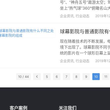
号”、“神舟五号”遨游太空
坐上“热气球”360°俯瞰名山大
企业资讯
,
行业动态
2019年1
球幕影院与普通影院有
现在随着技术的不断发展，
境下出现了。球幕影院不同
统的影片在一个球形巨幕上呈
企业资讯
,
行业动态
2019年1
10 / 44
5
6
7
8
9
10
11
客户案例
关注我们