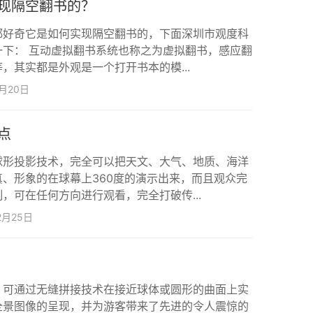
现隔空翻书的？
都好奇它是如何实现隔空翻书的，下面深圳市观度科
一下： 互动虚拟翻书系统也称之为虚拟翻书，感应翻
，其实都是外观是一个打开书本的模...
4月20日
点
球形投影技术，完全可以把天文、大气、地质、海洋
、形象的在球幕上360度的演示出来，而且观众完
，可在任何方向进行观看，完全打破传...
2月25日
，可通过无缝拼接技术在接近球体或圆形的曲面上实
全景图像的呈现，并为游客带来了先进的令人震惊的